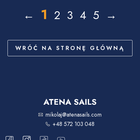
1
←
2
3
4
5
→
WRÓĆ NA STRONĘ GŁÓWNĄ
ATENA SAILS
mikolaj@atenasails.com
+48 572 103 048