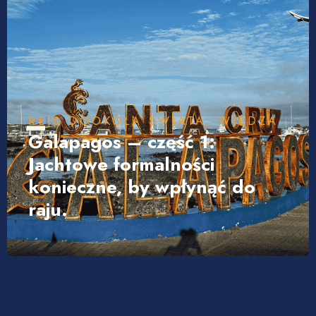
REJS DOOKOŁA ŚWIATA
,
WIEDZA
Galapagos – część 1:
Jachtowe formalności
konieczne, by wpłynąć do
raju.