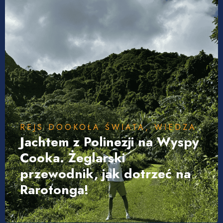
REJS DOOKOŁA ŚWIATA
,
WIEDZA
Jachtem z Polinezji na Wyspy
Cooka. Żeglarski
przewodnik, jak dotrzeć na
Rarotonga!