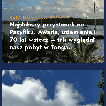
REJS DOOKOŁA ŚWIATA
Najsłabszy przystanek na
Pacyfiku. Awaria, uziemienie i
70 lat wstecz – tak wyglądał
nasz pobyt w Tonga.